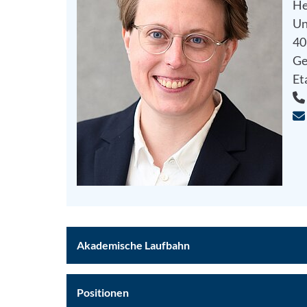
He
Un
40
Ge
Et
Akademische Laufbahn
Positionen