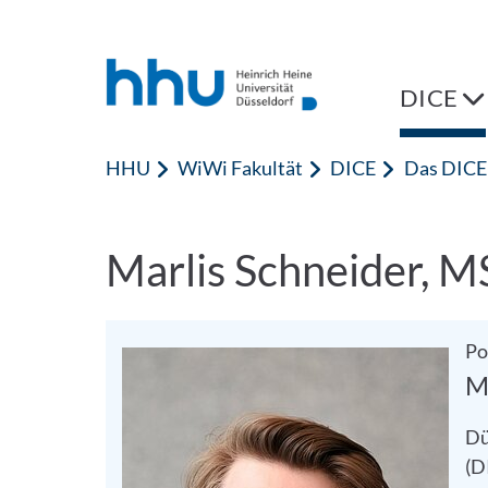
Zum Inhalt springen
Zur Suche springen
DICE
HHU
WiWi Fakultät
DICE
Das DICE
Marlis Schneider, M
Po
M
Dü
(D