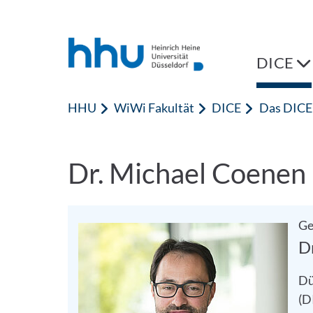
Zum Inhalt springen
Zur Suche springen
DICE
HHU
WiWi Fakultät
DICE
Das DICE
Dr. Michael Coenen
Ge
D
Dü
(D