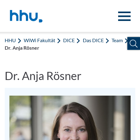
Zum Inhalt springen
Zur Suche springen
HHU
WiWi Fakultät
DICE
Das DICE
Team
Dr. Anja Rösner
Dr. Anja Rösner