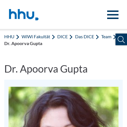
Zum Inhalt springen
Zur Suche springen
HHU
WiWi Fakultät
DICE
Das DICE
Team
Dr. Apoorva Gupta
Dr. Apoorva Gupta