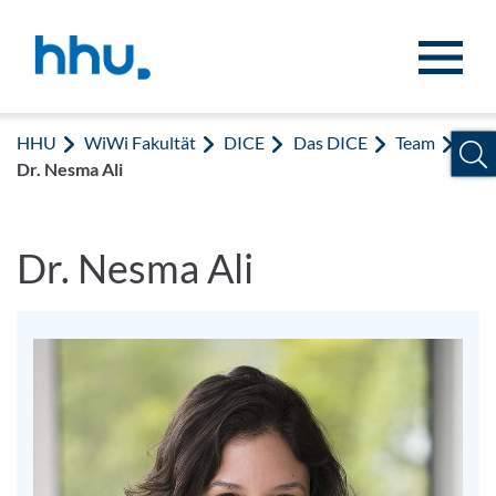
Zum Inhalt springen
Zur Suche springen
HHU
WiWi Fakultät
DICE
Das DICE
Team
Dr. Nesma Ali
Dr. Nesma Ali