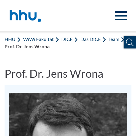
Zum Inhalt springen
Zur Suche springen
HHU
WiWi Fakultät
DICE
Das DICE
Team
Prof. Dr. Jens Wrona
Prof. Dr. Jens Wrona