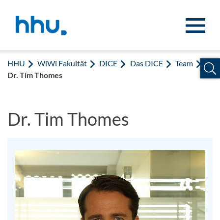
Zum Inhalt springen
Zur Suche springen
HHU
WiWi Fakultät
DICE
Das DICE
Team
Dr. Tim Thomes
Dr. Tim Thomes