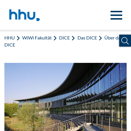
Zum Inhalt springen
Zur Suche springen
HHU
WiWi Fakultät
DICE
Das DICE
Über das
DICE