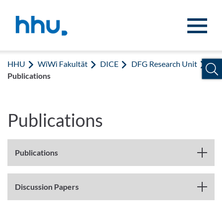
Zum Inhalt springen
Zur Suche springen
HHU
WiWi Fakultät
DICE
DFG Research Unit
Publications
Publications
Publications
Discussion Papers