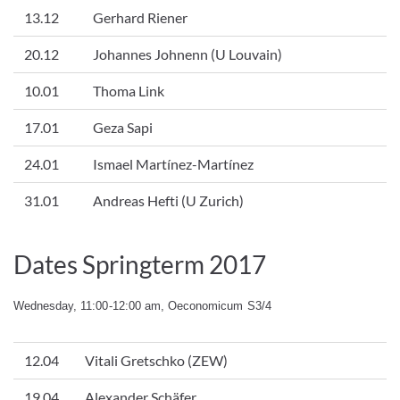
13.12
Gerhard Riener
20.12
Johannes Johnenn (U Louvain)
10.01
Thoma Link
17.01
Geza Sapi
24.01
Ismael Martínez-Martínez
31.01
Andreas Hefti (U Zurich)
Dates Springterm 2017
Wednesday, 11:00-12:00 am, Oeconomicum S3/4
12.04
Vitali Gretschko (ZEW)
19.04
Alexander Schäfer