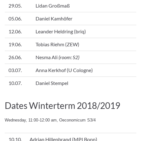
29.05.
Lidan Großmaß
05.06.
Daniel Kamhöfer
12.06.
Leander Heldring (briq)
19.06.
Tobias Riehm (ZEW)
26.06.
Nesma Ali
(room: S2)
03.07.
Anna Kerkhof (U Cologne)
10.07.
Daniel Stempel
Dates Winterterm 2018/2019
Wednesday, 11:00-12:00 am, Oeconomicum S3/4
10.10.
Adrian Hillenbrand (MPI Bonn)