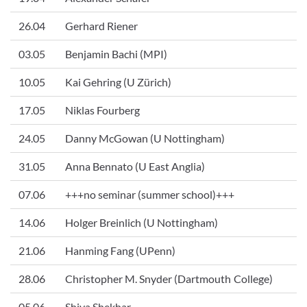
26.04
Gerhard Riener
03.05
Benjamin Bachi (MPI)
10.05
Kai Gehring (U Zürich)
17.05
Niklas Fourberg
24.05
Danny McGowan (U Nottingham)
31.05
Anna Bennato (U East Anglia)
07.06
+++no seminar (summer school)+++
14.06
Holger Breinlich (U Nottingham)
21.06
Hanming Fang (UPenn)
28.06
Christopher M. Snyder (Dartmouth College)
05.06
Shiva Shekhar