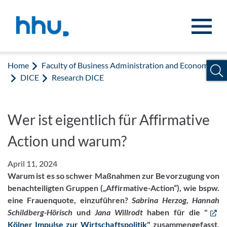
Jump to content
Jump to search
Home
Faculty of Business Administration and Economics
DICE
Research DICE
Wer ist eigentlich für Affirmative
Action und warum?
April 11, 2024
Warum ist es so schwer Maßnahmen zur Bevorzugung von
benachteiligten Gruppen („Affirmative-Action“), wie bspw.
eine Frauenquote, einzuführen?
Sabrina Herzog, Hannah
Schildberg-Hörisch
und
Jana Willrodt
haben für die "
Kölner Impulse zur Wirtschaftspolitik"
zusammengefasst,