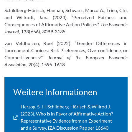
Schildberg-Hörisch, Hannah, Schwarz, Marco A., Trieu, Chi,
and Willrodt, Jana (2023). “Perceived Fairness and
Consequences of Affirmative Action Policies.“
The Economic
Journal
, 133(656), 3099-3135.
van Veldhuizen, Roel (2022). “Gender Differences in
Tournament Choices: Risk Preferences, Overconfidence, or
Competitiveness?”
Journal of the European Economic
Association
, 20(4), 1595-1618.
Weitere Informationen
Herzog, S., H. Schildberg-Hörisch & Willrod J.
(2023), Who is in Favor of Affirmative Action?
Representative Evidence from an Experiment
and a Survey, IZA Discussion Papper 16640