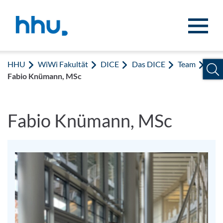
Zum Inhalt springen
Zur Suche springen
HHU
WiWi Fakultät
DICE
Das DICE
Team
Fabio Knümann, MSc
Fabio Knümann, MSc