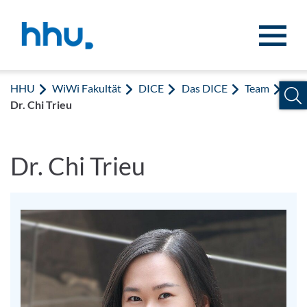
Zum Inhalt springen
Zur Suche springen
HHU
WiWi Fakultät
DICE
Das DICE
Team
Dr. Chi Trieu
Dr. Chi Trieu