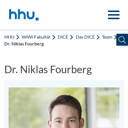
Zum Inhalt springen
Zur Suche springen
HHU
WiWi Fakultät
DICE
Das DICE
Team
Dr. Niklas Fourberg
Dr. Niklas Fourberg