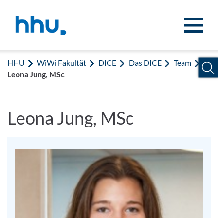
Zum Inhalt springen
Zur Suche springen
HHU
WiWi Fakultät
DICE
Das DICE
Team
Leona Jung, MSc
Leona Jung, MSc